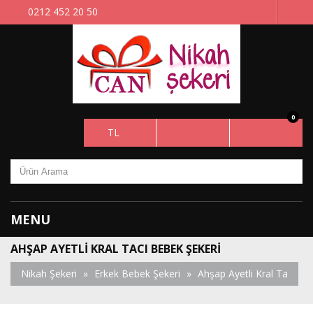
0212 452 20 50
0
TL
MENU
AHŞAP AYETLI KRAL TACI BEBEK ŞEKERI
Nikah Şekeri
»
Erkek Bebek Şekeri
»
Ahşap Ayetli Kral Ta