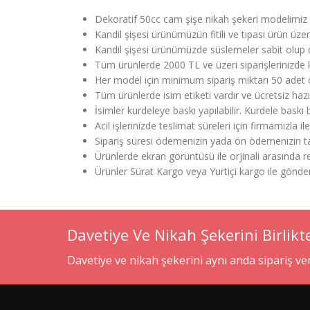
Dekoratif 50cc cam şişe nikah şekeri modelimiz k
Kandil şişesi ürünümüzün fitili ve tıpası ürün üz
Kandil şişesi ürünümüzde süslemeler sabit olup de
Tüm ürünlerde 2000 TL ve üzeri siparişlerinizde k
Her model için minimum sipariş miktarı 50 adet 
Tüm ürünlerde isim etiketi vardır ve ücretsiz haz
İsimler kurdeleye baskı yapılabilir. Kurdele bask
Acil işlerinizde teslimat süreleri için firmamızla il
Sipariş süresi ödemenizin yada ön ödemenizin tar
Ürünlerde ekran görüntüsü ile orjinali arasında renk
Ürünler Sürat Kargo veya Yurtiçi kargo ile gönd
Davetiye Ve Nikah Şekerini Birlikt
Davetiye ve nikah şekerini aynı anda sipariş v