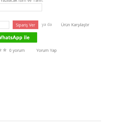
Yazılacak İsim ve Tarih:
ya da
Ürün Karşılaştır
0 yorum
Yorum Yap