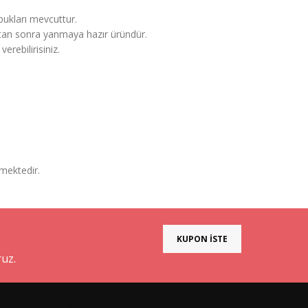
abukları mevcuttur.
duktan sonra yanmaya hazır üründür.
rebilirisiniz.
mektedir.
KUPON İSTE
ruz.