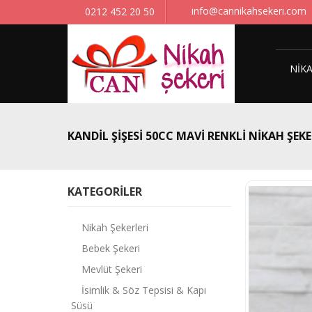
info@cannikahsekeri.com
0212 452 20 50
NIKA
KANDIL ŞIŞESI 50CC MAVI RENKLI NIKAH ŞEKE
KATEGORILER
Nikah Şekerleri
Bebek Şekeri
Mevlüt Şekeri
İsimlik & Söz Tepsisi & Kapı
Süsü