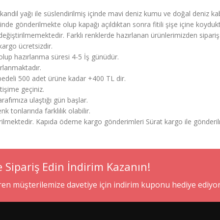
andil yağı ile süslendirilmiş içinde mavi deniz kumu ve doğal deniz k
erinde gönderilmekte olup kapağı açıldıktan sonra fitili şişe içine koy
ğiştirilmemektedir. Farklı renklerde hazırlanan ürünlerimizden sipariş ve
argo ücretsizdir.
olup hazırlanma süresi 4-5 İş günüdür.
ırlanmaktadır.
ı bedeli 500 adet ürüne kadar +400 TL dir.
etişime geçiniz.
afımıza ulaştığı gün başlar.
 tonlarında farklılık olabilir.
erilmektedir. Kapıda ödeme kargo gönderimleri Sürat kargo ile gönderil
e Sipariş Edin İndirim Kazanın!
eren müşterilemize davetiye için indirim kuponu hediye ediyo