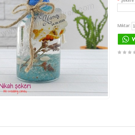
*
Şekere 
Miktar: