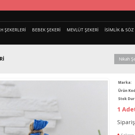
H ŞEKERLERI
BEBEK ŞEKERI
MEVLÜT ŞEKERI
İSIMLIK & SÖZ
RI
Nikah Şe
Marka:
Ürün Kod
Stok Du
1 Adet
Sipari