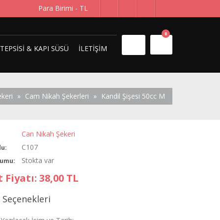
Para Birimi -
TL
0
 TEPSISI & KAPI SÜSÜ
İLETIŞIM
keri
»
Cam Nikah Şekerleri
»
Kandil Şişesi 50cc M
Can Nikah Şekeri
C107
u:
Stokta var
rumu:
 Fiyatı: 38,00 TL
ş Seçenekleri