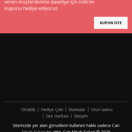
veren müşterilemize davetiye için indirim
kuponu hediye ediyoruz.
KUPON İSTE
Ortaklık
Hediye Çeki
Markalar
Ürün İadesi
Site Haritası
İletişim
Sitemizde yer alan görsellerin kullanım hakkı sadece Can
Nikah Şekeri
ne aittir. Can Nikah Şekeri © 2026