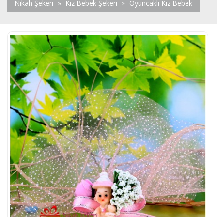
Nikah Şekeri
»
Kız Bebek Şekeri
»
Oyuncaklı Kız Bebek