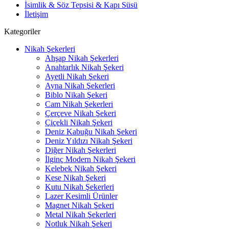
İsimlik & Söz Tepsisi & Kapı Süsü
İletişim
Kategoriler
Nikah Şekerleri
Ahşap Nikah Şekerleri
Anahtarlık Nikah Şekeri
Ayetli Nikah Şekeri
Ayna Nikah Şekerleri
Biblo Nikah Şekeri
Cam Nikah Şekerleri
Çerçeve Nikah Şekeri
Çiçekli Nikah Şekeri
Deniz Kabuğu Nikah Şekeri
Deniz Yıldızı Nikah Şekeri
Diğer Nikah Şekerleri
İlginç Modern Nikah Şekeri
Kelebek Nikah Şekeri
Kese Nikah Şekeri
Kutu Nikah Şekerleri
Lazer Kesimli Ürünler
Magnet Nikah Şekeri
Metal Nikah Şekerleri
Notluk Nikah Şekeri