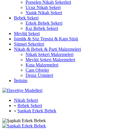
Porselen Nikah Şekerleri
Ucuz Nikah Şekeri
Yastık Nikah Şekeri
Bebek Şekeri
Erkek Bebek Şekeri
Kız Bebek Şekeri
Mevlüt Şekeri
İsimlik & Söz Tepsisi & Kapı Süsü
Sünnet Şekerleri
Nikah & Bebek & Parti Malzemeleri
Nikah Şekeri Malzemeleri
Mevlüt Şekeri Malzemeleri
Kına Malzemeleri
Cam Objeler
Deniz Ürünleri
İletişim
Nikah Şekeri
»
Bebek Şekeri
»
Şapkalı Erkek Bebek