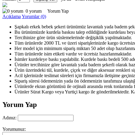
0 yorum
Yorum Yap
Açıklama
Yorumlar (0)
Şapkalı erkek bebek şekeri ürünümüz lavantalı yada badem şeke
Bu ürünümüzde kurdela baskısı talep edildiğinde kurdelası beya
Tercihinize göre ürün süslemelerinde değişiklik yapılmaktadır.
Tüm ürünlerde 2000 TL ve üzeri siparişlerinizde kargo ücretsizd
Her model için minimum sipariş miktarı 50 adet olup hazırlanma
Tüm ürünlerde isim etiketi vardır ve ücretsiz hazırlanmaktadır.
İsimler kurdeleye baskı yapılabilir. Kurdele baskı bedeli 500 a
Ürünler tercihinize göre lavantalı yada badem şekerli olarak haz
Ürün üzerindeki tül, kurdele, çiçek ve diğer aksesuar renkleri sip
Acil işlerinizde teslimat süreleri için firmamızla iletişime geçiniz
Sipariş süresi ödemenizin yada ön ödemenizin tarafımıza ulaştığ
Ürünlerde ekran görüntüsü ile orjinali arasında renk tonlarında fa
Ürünler Sürat Kargo veya Yurtiçi kargo ile gönderilmektedir. K
Yorum Yap
Adınız:
Yorumunuz: