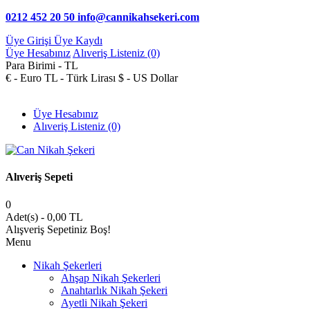
0212 452 20 50
info@cannikahsekeri.com
Üye Girişi
Üye Kaydı
Üye Hesabınız
Alıveriş Listeniz (0)
Para Birimi -
TL
€ - Euro
TL - Türk Lirası
$ - US Dollar
Üye Hesabınız
Alıveriş Listeniz (0)
Alıveriş Sepeti
0
Adet(s) - 0,00 TL
Alışveriş Sepetiniz Boş!
Menu
Nikah Şekerleri
Ahşap Nikah Şekerleri
Anahtarlık Nikah Şekeri
Ayetli Nikah Şekeri