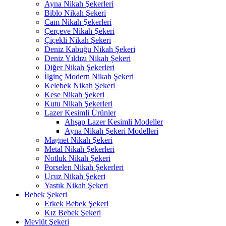
Ayna Nikah Şekerleri
Biblo Nikah Şekeri
Cam Nikah Şekerleri
Çerçeve Nikah Şekeri
Çiçekli Nikah Şekeri
Deniz Kabuğu Nikah Şekeri
Deniz Yıldızı Nikah Şekeri
Diğer Nikah Şekerleri
İlginç Modern Nikah Şekeri
Kelebek Nikah Şekeri
Kese Nikah Şekeri
Kutu Nikah Şekerleri
Lazer Kesimli Ürünler
Ahşap Lazer Kesimli Modeller
Ayna Nikah Şekeri Modelleri
Magnet Nikah Şekeri
Metal Nikah Şekerleri
Notluk Nikah Şekeri
Porselen Nikah Şekerleri
Ucuz Nikah Şekeri
Yastık Nikah Şekeri
Bebek Şekeri
Erkek Bebek Şekeri
Kız Bebek Şekeri
Mevlüt Şekeri