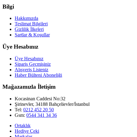
Bilgi
Hakkımızda
Teslimat Bilgileri
Gizlilik İlkeleri
Şartlar & Koşullar
Üye Hesabınız
Üye Hesabınız
Sipariş Geçmişiniz
Alışveriş Listeniz
Haber Bülteni Aboneliği
Mağazamızla İletişim
Kocasinan Caddesi No:32
Şirinevler, 34188 Bahçelievler/İstanbul
Tel:
0212 452 20 50
Gsm:
0544 341 34 36
Ortaklık
Hediye Çeki
Markalar