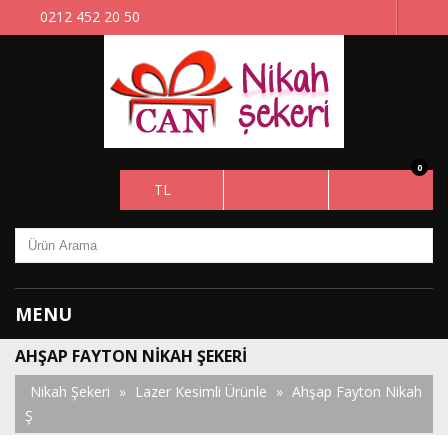
0212 452 20 50
0
TL
MENU
AHŞAP FAYTON NIKAH ŞEKERI
Nikah Şekeri
»
Lazer Kesimli Ürünle
»
Ahşap Fayton Nikah
Ş