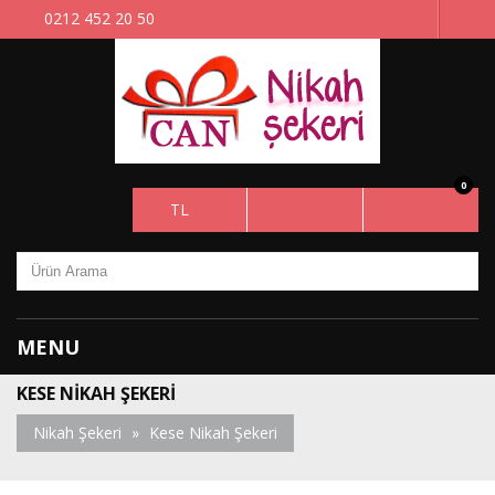
0212 452 20 50
0
TL
MENU
KESE NIKAH ŞEKERI
Nikah Şekeri
»
Kese Nikah Şekeri