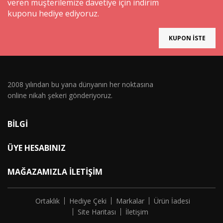
veren müşterilemize davetiye için indirim
kuponu hediye ediyoruz.
KUPON İSTE
2008 yılından bu yana dünyanın her noktasına
online nikah şekeri gönderiyoruz.
BILGI
ÜYE HESABINIZ
MAĞAZAMIZLA İLETIŞIM
Ortaklık
Hediye Çeki
Markalar
Ürün İadesi
Site Haritası
İletişim