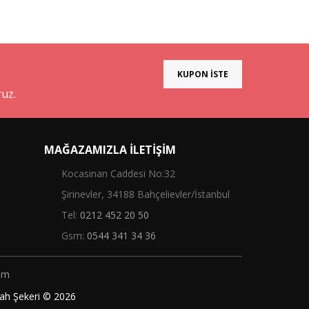
KUPON İSTE
ruz.
MAĞAZAMIZLA İLETIŞIM
Kocasinan Caddesi No:32
Şirinevler, 34188 Bahçelievler/İstanbul
Tel:
0212 452 20 50
Gsm:
0544 341 34 36
şim
ikah Şekeri © 2026