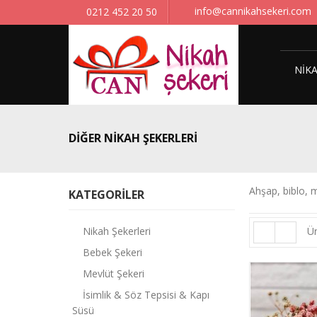
info@cannikahsekeri.com
0212 452 20 50
NIKA
DIĞER NIKAH ŞEKERLERI
Ahşap, biblo, m
KATEGORILER
Nikah Şekerleri
Ür
Bebek Şekeri
Mevlüt Şekeri
İsimlik & Söz Tepsisi & Kapı
Süsü