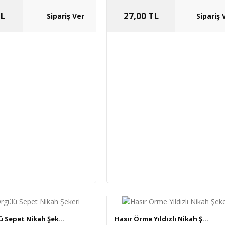
TL
27,00 TL
ü Sepet Nikah Şek...
Hasır Örme Yıldızlı Nikah Ş...