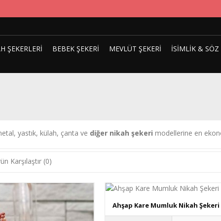
H ŞEKERLERI
BEBEK ŞEKERI
MEVLÜT ŞEKERI
İSIMLIK & SÖZ
etal, yastık, külah, çanta ve
diğer nikah şekeri
modellerine en ekonom
ün Karşılaştır (0)
Ahşap Kare Mumluk Nikah Şekeri .