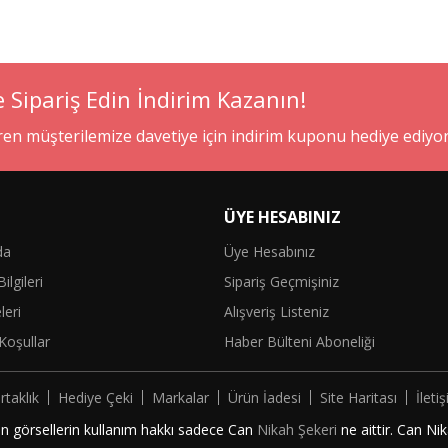
e Sipariş Edin İndirim Kazanın!
eren müşterilemize davetiye için indirim kuponu hediye ediyo
ÜYE HESABINIZ
da
Üye Hesabınız
ilgileri
Sipariş Geçmişiniz
eleri
Alışveriş Listeniz
Koşullar
Haber Bülteni Aboneliği
rtaklık
Hediye Çeki
Markalar
Ürün İadesi
Site Haritası
İleti
an görsellerin kullanım hakkı sadece Can
Nikah Şekeri
ne aittir. Can N