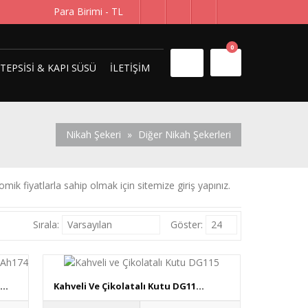
Para Birimi -
TL
0
 TEPSISI & KAPI SÜSÜ
İLETIŞIM
Nikah Şekeri
»
Diğer Nikah Şekerleri
ik fiyatlarla sahip olmak için sitemize giriş yapınız.
Sırala:
Varsayılan
Göster:
24
..
Kahveli Ve Çikolatalı Kutu DG11...