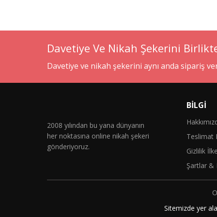
Davetiye Ve Nikah Şekerini Birlikt
Davetiye ve nikah şekerini aynı anda sipariş v
BILGI
Hakkımız
2008 yılından bu yana dünyanın
her noktasına online nikah şekeri
Teslimat B
gönderiyoruz.
Gizlilik İlk
Şartlar & 
O
Sitemizde yer al