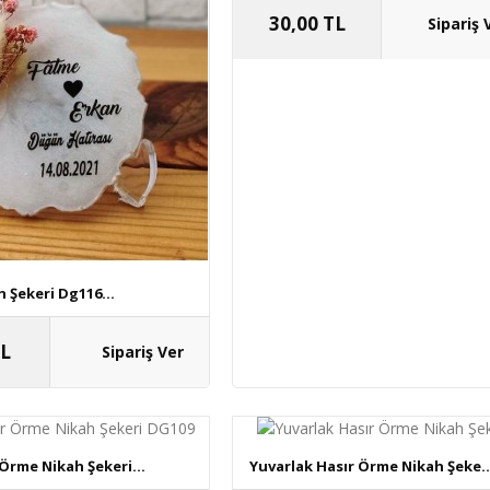
30,00 TL
 Şekeri Dg116...
TL
 Örme Nikah Şekeri...
Yuvarlak Hasır Örme Nikah Şeke..