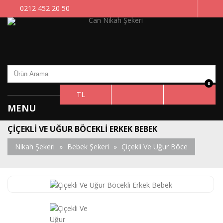
0212 452 20 50
0
TL
MENU
ÇIÇEKLI VE UĞUR BÖCEKLI ERKEK BEBEK
Nikah Şekeri
»
Bebek Şekeri
»
Çiçekli Ve Uğur Böce