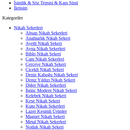
İsimlik & Söz Tepsisi & Kapı Süsü
İletişim
Kategoriler
Nikah Şekerleri
Ahşap Nikah Şekerleri
Anahtarlık Nikah Şekeri
Ayetli Nikah Şekeri
Ayna Nikah Şekerleri
Biblo Nikah Şekeri
Cam Nikah Şekerleri
Çerçeve Nikah Şekeri
Çiçekli Nikah Şekeri
Deniz Kabuğu Nikah Şekeri
Deniz Yıldızı Nikah Şekeri
Diğer Nikah Şekerleri
İlginç Modern Nikah Şekeri
Kelebek Nikah Şekeri
Kese Nikah Şekeri
Kutu Nikah Şekerleri
Lazer Kesimli Ürünler
Magnet Nikah Şekeri
Metal Nikah Şekerleri
Notluk Nikah Şekeri