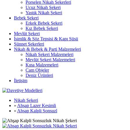
Porselen Nikah Şekerleri
Ucuz Nikah Şekeri
Yastık Nikah Şekeri
Bebek Şekeri
Erkek Bebek Şekeri
Kız Bebek Şekeri
Mevlüt Şekeri
İsimlik & Söz Tepsisi & Kapı Süsü
Sünnet Şekerleri
Nikah & Bebek & Parti Malzemeleri
Nikah Şekeri Malzemeleri
Mevlüt Şekeri Malzemeleri
Kına Malzemeleri
Cam Objeler
Deniz Ürünleri
İletişim
Nikah Şekeri
»
Ahşap Lazer Kesimli
»
Ahşap Kalpli Sonsuzl