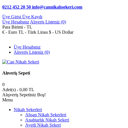
0212 452 20 50
info@cannikahsekeri.com
Üye Girişi
Üye Kaydı
Üye Hesabınız
Alıveriş Listeniz (0)
Para Birimi -
TL
€ - Euro
TL - Türk Lirası
$ - US Dollar
Üye Hesabınız
Alıveriş Listeniz (0)
Alıveriş Sepeti
0
Adet(s) - 0,00 TL
Alışveriş Sepetiniz Boş!
Menu
Nikah Şekerleri
Ahşap Nikah Şekerleri
Anahtarlık Nikah Şekeri
Ayetli Nikah Şekeri