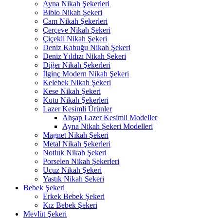
Ayna Nikah Şekerleri
Biblo Nikah Şekeri
Cam Nikah Şekerleri
Çerçeve Nikah Şekeri
Çiçekli Nikah Şekeri
Deniz Kabuğu Nikah Şekeri
Deniz Yıldızı Nikah Şekeri
Diğer Nikah Şekerleri
İlginç Modern Nikah Şekeri
Kelebek Nikah Şekeri
Kese Nikah Şekeri
Kutu Nikah Şekerleri
Lazer Kesimli Ürünler
Ahşap Lazer Kesimli Modeller
Ayna Nikah Şekeri Modelleri
Magnet Nikah Şekeri
Metal Nikah Şekerleri
Notluk Nikah Şekeri
Porselen Nikah Şekerleri
Ucuz Nikah Şekeri
Yastık Nikah Şekeri
Bebek Şekeri
Erkek Bebek Şekeri
Kız Bebek Şekeri
Mevlüt Şekeri