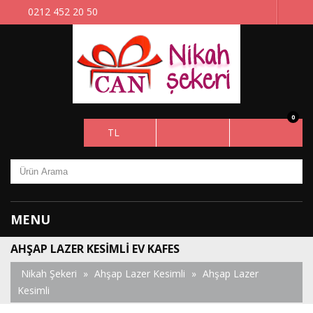
0212 452 20 50
0
TL
MENU
AHŞAP LAZER KESIMLI EV KAFES
Nikah Şekeri
»
Ahşap Lazer Kesimli
»
Ahşap Lazer
Kesimli