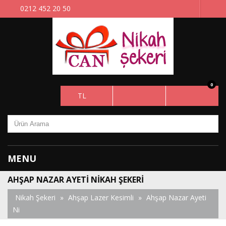
0212 452 20 50
0
TL
MENU
AHŞAP NAZAR AYETI NIKAH ŞEKERI
Nikah Şekeri
»
Ahşap Lazer Kesimli
»
Ahşap Nazar Ayeti
Ni