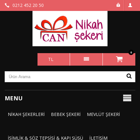
0212 452 20 50
0
TL
MENU
NIKAH ŞEKERLERI
BEBEK ŞEKERI
MEVLÜT ŞEKERI
İSIMLIK & SÖZ TEPSISI & KAPI SÜSÜ
İLETIŞIM