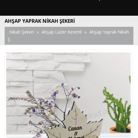
AHŞAP YAPRAK NIKAH ŞEKERI
Nikah Şekeri
»
Ahşap Lazer Kesimli
»
Ahşap Yaprak Nikah
Ş