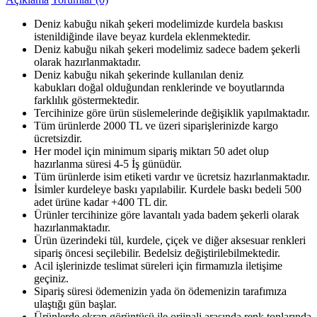
Deniz kabuğu nikah şekeri modelimizde kurdela baskısı
istenildiğinde ilave beyaz kurdela eklenmektedir.
Deniz kabuğu nikah şekeri modelimiz sadece badem şekerli
olarak hazırlanmaktadır.
Deniz kabuğu nikah şekerinde kullanılan deniz
kabukları doğal olduğundan renklerinde ve boyutlarında
farklılık göstermektedir.
Tercihinize göre ürün süslemelerinde değişiklik yapılmaktadır.
Tüm ürünlerde 2000 TL ve üzeri siparişlerinizde kargo
ücretsizdir.
Her model için minimum sipariş miktarı 50 adet olup
hazırlanma süresi 4-5 İş günüdür.
Tüm ürünlerde isim etiketi vardır ve ücretsiz hazırlanmaktadır.
İsimler kurdeleye baskı yapılabilir. Kurdele baskı bedeli 500
adet ürüne kadar +400 TL dir.
Ürünler tercihinize göre lavantalı yada badem şekerli olarak
hazırlanmaktadır.
Ürün üzerindeki tül, kurdele, çiçek ve diğer aksesuar renkleri
sipariş öncesi seçilebilir. Bedelsiz değiştirilebilmektedir.
Acil işlerinizde teslimat süreleri için firmamızla iletişime
geçiniz.
Sipariş süresi ödemenizin yada ön ödemenizin tarafımıza
ulaştığı gün başlar.
Ürünlerde ekran görüntüsü ile orjinali arasında renk tonlarında