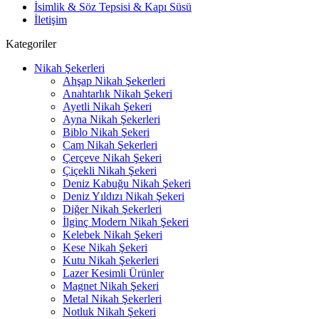
İsimlik & Söz Tepsisi & Kapı Süsü
İletişim
Kategoriler
Nikah Şekerleri
Ahşap Nikah Şekerleri
Anahtarlık Nikah Şekeri
Ayetli Nikah Şekeri
Ayna Nikah Şekerleri
Biblo Nikah Şekeri
Cam Nikah Şekerleri
Çerçeve Nikah Şekeri
Çiçekli Nikah Şekeri
Deniz Kabuğu Nikah Şekeri
Deniz Yıldızı Nikah Şekeri
Diğer Nikah Şekerleri
İlginç Modern Nikah Şekeri
Kelebek Nikah Şekeri
Kese Nikah Şekeri
Kutu Nikah Şekerleri
Lazer Kesimli Ürünler
Magnet Nikah Şekeri
Metal Nikah Şekerleri
Notluk Nikah Şekeri