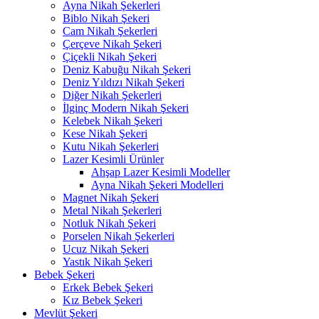
Ayna Nikah Şekerleri
Biblo Nikah Şekeri
Cam Nikah Şekerleri
Çerçeve Nikah Şekeri
Çiçekli Nikah Şekeri
Deniz Kabuğu Nikah Şekeri
Deniz Yıldızı Nikah Şekeri
Diğer Nikah Şekerleri
İlginç Modern Nikah Şekeri
Kelebek Nikah Şekeri
Kese Nikah Şekeri
Kutu Nikah Şekerleri
Lazer Kesimli Ürünler
Ahşap Lazer Kesimli Modeller
Ayna Nikah Şekeri Modelleri
Magnet Nikah Şekeri
Metal Nikah Şekerleri
Notluk Nikah Şekeri
Porselen Nikah Şekerleri
Ucuz Nikah Şekeri
Yastık Nikah Şekeri
Bebek Şekeri
Erkek Bebek Şekeri
Kız Bebek Şekeri
Mevlüt Şekeri