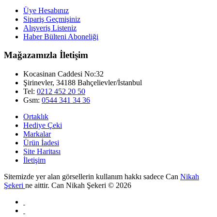
Üye Hesabınız
Sipariş Geçmişiniz
Alışveriş Listeniz
Haber Bülteni Aboneliği
Mağazamızla İletişim
Kocasinan Caddesi No:32
Şirinevler, 34188 Bahçelievler/İstanbul
Tel:
0212 452 20 50
Gsm:
0544 341 34 36
Ortaklık
Hediye Çeki
Markalar
Ürün İadesi
Site Haritası
İletişim
Sitemizde yer alan görsellerin kullanım hakkı sadece Can
Nikah
Şekeri
ne aittir. Can Nikah Şekeri © 2026