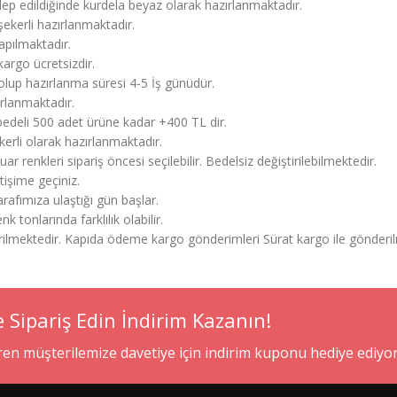
ep edildiğinde kurdela beyaz olarak hazırlanmaktadır.
ekerli hazırlanmaktadır.
apılmaktadır.
argo ücretsizdir.
olup hazırlanma süresi 4-5 İş günüdür.
ırlanmaktadır.
ı bedeli 500 adet ürüne kadar +400 TL dir.
erli olarak hazırlanmaktadır.
ar renkleri sipariş öncesi seçilebilir. Bedelsiz değiştirilebilmektedir.
etişime geçiniz.
afımıza ulaştığı gün başlar.
 tonlarında farklılık olabilir.
erilmektedir. Kapıda ödeme kargo gönderimleri Sürat kargo ile gönderil
e Sipariş Edin İndirim Kazanın!
eren müşterilemize davetiye için indirim kuponu hediye ediyo