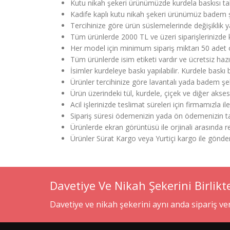
Kutu nikah şekeri ürünümüzde kurdela baskısı tal
Kadife kaplı kutu nikah şekeri ürünümüz badem ş
Tercihinize göre ürün süslemelerinde değişiklik y
Tüm ürünlerde 2000 TL ve üzeri siparişlerinizde k
Her model için minimum sipariş miktarı 50 adet 
Tüm ürünlerde isim etiketi vardır ve ücretsiz haz
İsimler kurdeleye baskı yapılabilir. Kurdele bask
Ürünler tercihinize göre lavantalı yada badem şek
Ürün üzerindeki tül, kurdele, çiçek ve diğer aksesu
Acil işlerinizde teslimat süreleri için firmamızla il
Sipariş süresi ödemenizin yada ön ödemenizin tar
Ürünlerde ekran görüntüsü ile orjinali arasında renk
Ürünler Sürat Kargo veya Yurtiçi kargo ile gönd
Davetiye Ve Nikah Şekerini Birlikt
Davetiye ve nikah şekerini aynı anda sipariş v