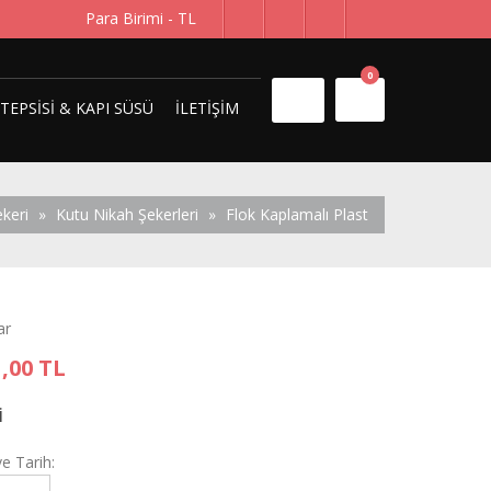
Para Birimi -
TL
0
 TEPSISI & KAPI SÜSÜ
İLETIŞIM
keri
»
Kutu Nikah Şekerleri
»
Flok Kaplamalı Plast
ar
1,00 TL
i
e Tarih: