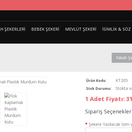
H ŞEKERLERI
BEBEK ŞEKERI
MEVLÜT ŞEKERI
İSIMLIK & SÖZ
Nikah Şe
KT205
Ürün Kodu:
Stokta v
Stok Durumu:
1 Adet Fiyatı: 3
Sipariş Seçenekler
*
Şekere Yazılacak İsim v