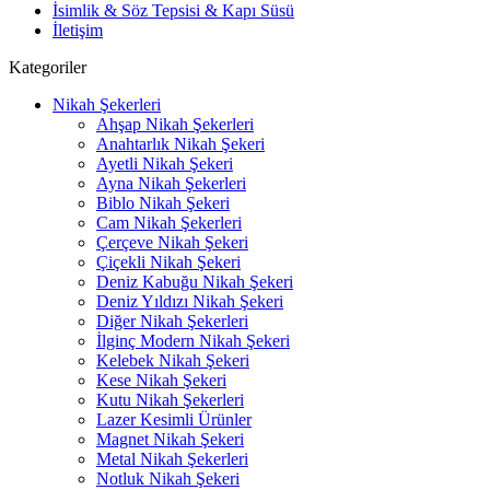
İsimlik & Söz Tepsisi & Kapı Süsü
İletişim
Kategoriler
Nikah Şekerleri
Ahşap Nikah Şekerleri
Anahtarlık Nikah Şekeri
Ayetli Nikah Şekeri
Ayna Nikah Şekerleri
Biblo Nikah Şekeri
Cam Nikah Şekerleri
Çerçeve Nikah Şekeri
Çiçekli Nikah Şekeri
Deniz Kabuğu Nikah Şekeri
Deniz Yıldızı Nikah Şekeri
Diğer Nikah Şekerleri
İlginç Modern Nikah Şekeri
Kelebek Nikah Şekeri
Kese Nikah Şekeri
Kutu Nikah Şekerleri
Lazer Kesimli Ürünler
Magnet Nikah Şekeri
Metal Nikah Şekerleri
Notluk Nikah Şekeri