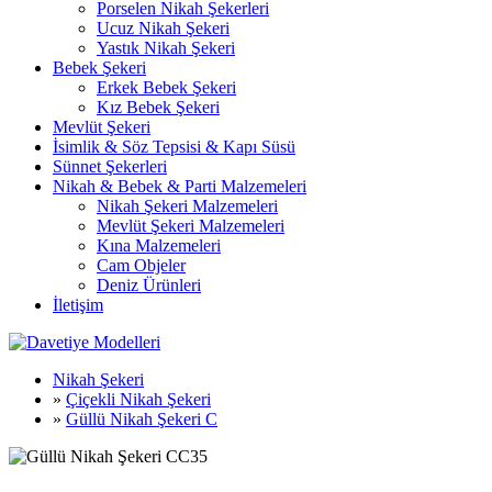
Porselen Nikah Şekerleri
Ucuz Nikah Şekeri
Yastık Nikah Şekeri
Bebek Şekeri
Erkek Bebek Şekeri
Kız Bebek Şekeri
Mevlüt Şekeri
İsimlik & Söz Tepsisi & Kapı Süsü
Sünnet Şekerleri
Nikah & Bebek & Parti Malzemeleri
Nikah Şekeri Malzemeleri
Mevlüt Şekeri Malzemeleri
Kına Malzemeleri
Cam Objeler
Deniz Ürünleri
İletişim
Nikah Şekeri
»
Çiçekli Nikah Şekeri
»
Güllü Nikah Şekeri C