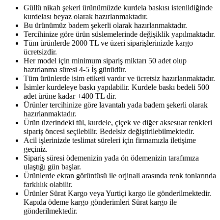
Güllü nikah şekeri ürünümüzde kurdela baskısı istenildiğinde
kurdelası beyaz olarak hazırlanmaktadır.
Bu ürünümüz badem şekerli olarak hazırlanmaktadır.
Tercihinize göre ürün süslemelerinde değişiklik yapılmaktadır.
Tüm ürünlerde 2000 TL ve üzeri siparişlerinizde kargo
ücretsizdir.
Her model için minimum sipariş miktarı 50 adet olup
hazırlanma süresi 4-5 İş günüdür.
Tüm ürünlerde isim etiketi vardır ve ücretsiz hazırlanmaktadır.
İsimler kurdeleye baskı yapılabilir. Kurdele baskı bedeli 500
adet ürüne kadar +400 TL dir.
Ürünler tercihinize göre lavantalı yada badem şekerli olarak
hazırlanmaktadır.
Ürün üzerindeki tül, kurdele, çiçek ve diğer aksesuar renkleri
sipariş öncesi seçilebilir. Bedelsiz değiştirilebilmektedir.
Acil işlerinizde teslimat süreleri için firmamızla iletişime
geçiniz.
Sipariş süresi ödemenizin yada ön ödemenizin tarafımıza
ulaştığı gün başlar.
Ürünlerde ekran görüntüsü ile orjinali arasında renk tonlarında
farklılık olabilir.
Ürünler Sürat Kargo veya Yurtiçi kargo ile gönderilmektedir.
Kapıda ödeme kargo gönderimleri Sürat kargo ile
gönderilmektedir.