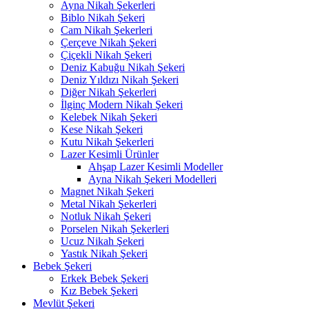
Ayna Nikah Şekerleri
Biblo Nikah Şekeri
Cam Nikah Şekerleri
Çerçeve Nikah Şekeri
Çiçekli Nikah Şekeri
Deniz Kabuğu Nikah Şekeri
Deniz Yıldızı Nikah Şekeri
Diğer Nikah Şekerleri
İlginç Modern Nikah Şekeri
Kelebek Nikah Şekeri
Kese Nikah Şekeri
Kutu Nikah Şekerleri
Lazer Kesimli Ürünler
Ahşap Lazer Kesimli Modeller
Ayna Nikah Şekeri Modelleri
Magnet Nikah Şekeri
Metal Nikah Şekerleri
Notluk Nikah Şekeri
Porselen Nikah Şekerleri
Ucuz Nikah Şekeri
Yastık Nikah Şekeri
Bebek Şekeri
Erkek Bebek Şekeri
Kız Bebek Şekeri
Mevlüt Şekeri