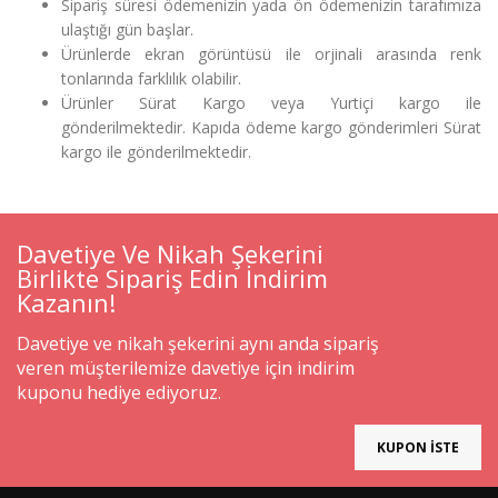
Sipariş süresi ödemenizin yada ön ödemenizin tarafımıza
ulaştığı gün başlar.
Ürünlerde ekran görüntüsü ile orjinali arasında renk
tonlarında farklılık olabilir.
Ürünler Sürat Kargo veya Yurtiçi kargo ile
gönderilmektedir. Kapıda ödeme kargo gönderimleri Sürat
kargo ile gönderilmektedir.
Davetiye Ve Nikah Şekerini
Birlikte Sipariş Edin İndirim
Kazanın!
Davetiye ve nikah şekerini aynı anda sipariş
veren müşterilemize davetiye için indirim
kuponu hediye ediyoruz.
KUPON İSTE