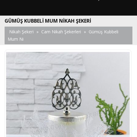
GÜMÜŞ KUBBELI MUM NIKAH ŞEKERI
Nikah Şekeri
»
Cam Nikah Şekerleri
»
Gümüş Kubbeli
Mum Ni