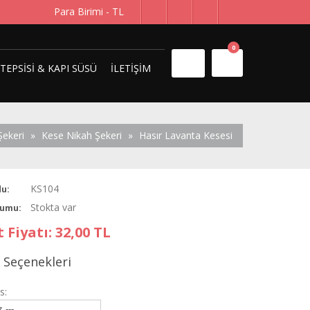
Para Birimi -
TL
0
 TEPSISI & KAPI SÜSÜ
İLETIŞIM
Şekeri
»
Kese Nikah Şekeri
»
Hasır Lavanta Kesesi
KS104
u:
Stokta var
rumu:
 Fiyatı: 32,00 TL
ş Seçenekleri
s: