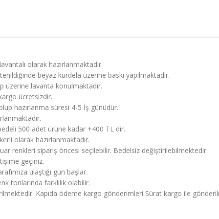
lavantalı olarak hazırlanmaktadır.
tenildiğinde beyaz kurdela üzerine baskı yapılmaktadır.
ilip üzerine lavanta konulmaktadır.
argo ücretsizdir.
olup hazırlanma süresi 4-5 İş günüdür.
ırlanmaktadır.
ı bedeli 500 adet ürüne kadar +400 TL dir.
erli olarak hazırlanmaktadır.
ar renkleri sipariş öncesi seçilebilir. Bedelsiz değiştirilebilmektedir.
etişime geçiniz.
afımıza ulaştığı gün başlar.
 tonlarında farklılık olabilir.
erilmektedir. Kapıda ödeme kargo gönderimleri Sürat kargo ile gönderil