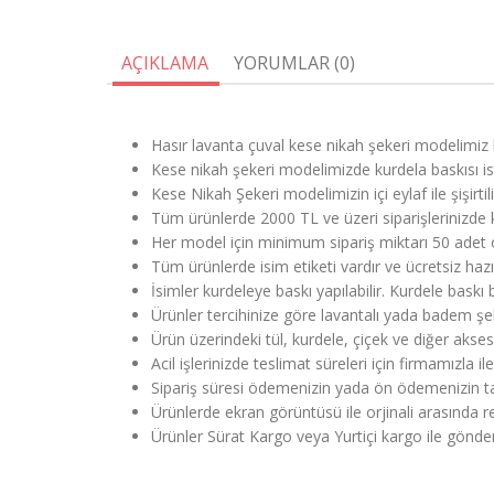
AÇIKLAMA
YORUMLAR (0)
Hasır lavanta çuval kese nikah şekeri modelimiz 
Kese nikah şekeri modelimizde kurdela baskısı is
Kese Nikah Şekeri modelimizin içi eylaf ile şişirt
Tüm ürünlerde 2000 TL ve üzeri siparişlerinizde k
Her model için minimum sipariş miktarı 50 adet 
Tüm ürünlerde isim etiketi vardır ve ücretsiz haz
İsimler kurdeleye baskı yapılabilir. Kurdele bask
Ürünler tercihinize göre lavantalı yada badem şek
Ürün üzerindeki tül, kurdele, çiçek ve diğer aksesu
Acil işlerinizde teslimat süreleri için firmamızla il
Sipariş süresi ödemenizin yada ön ödemenizin tar
Ürünlerde ekran görüntüsü ile orjinali arasında renk
Ürünler Sürat Kargo veya Yurtiçi kargo ile gönd