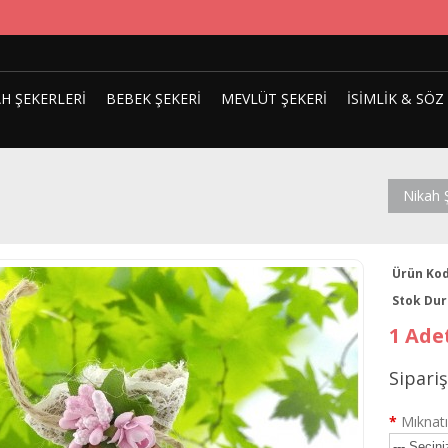
H ŞEKERLERI
BEBEK ŞEKERI
MEVLÜT ŞEKERI
İSIMLIK & SÖZ
Nikah 
Ürün Kod
Stok Du
1 Adet
Sipari
*
Mıknatı