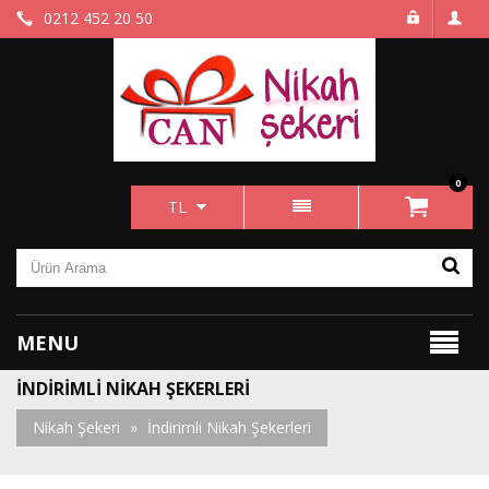
0212 452 20 50
0
TL
MENU
İNDIRIMLI NIKAH ŞEKERLERI
Nikah Şekeri
»
İndirimli Nikah Şekerleri