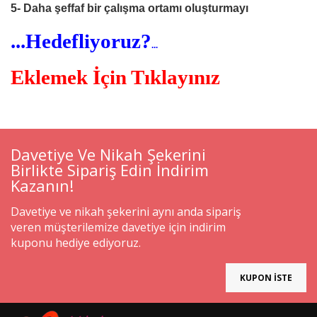
5- Daha şeffaf bir çalışma ortamı oluşturmayı
...Hedefliyoruz?
...
Eklemek İçin Tıklayınız
Davetiye Ve Nikah Şekerini
Birlikte Sipariş Edin İndirim
Kazanın!
Davetiye ve nikah şekerini aynı anda sipariş
veren müşterilemize davetiye için indirim
kuponu hediye ediyoruz.
KUPON İSTE