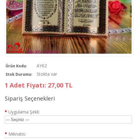
AY62
Ürün Kodu:
Stokta var
Stok Durumu:
1 Adet Fiyatı: 27,00 TL
Sipariş Seçenekleri
*
Uygulama Şekli:
*
Mıknatıs: