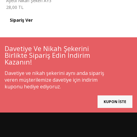
Ayetli Nikah Şekeri AY3
28,00 TL
Sipariş Ver
Davetiye Ve Nikah Şekerini
Birlikte Sipariş Edin İndirim
Kazanın!
Davetiye ve nikah şekerini aynı anda sipariş
veren müşterilemize davetiye için indirim
kuponu hediye ediyoruz.
KUPON İSTE