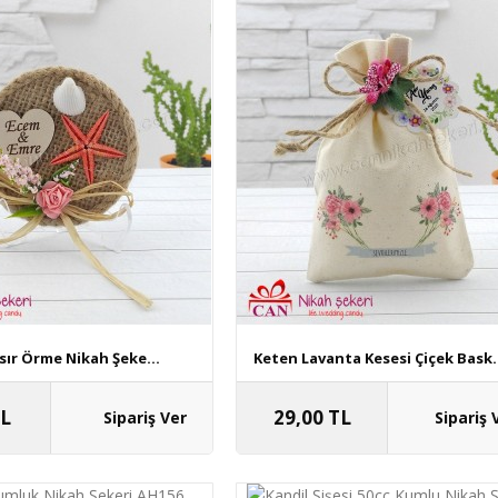
sır Örme Nikah Şeke...
Keten Lavanta Kesesi Çiçek Bask.
TL
29,00 TL