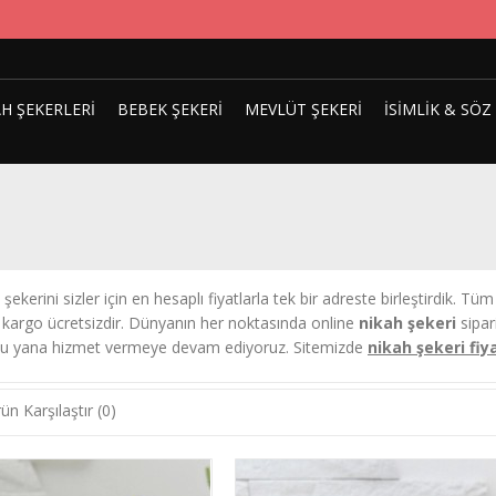
H ŞEKERLERI
BEBEK ŞEKERI
MEVLÜT ŞEKERI
İSIMLIK & SÖZ
şekerini sizler için en hesaplı fiyatlarla tek bir adreste birleştirdik. Tü
e kargo ücretsizdir. Dünyanın her noktasında online
nikah şekeri
sipari
 bu yana hizmet vermeye devam ediyoruz. Sitemizde
nikah şekeri fiya
ün Karşılaştır (0)