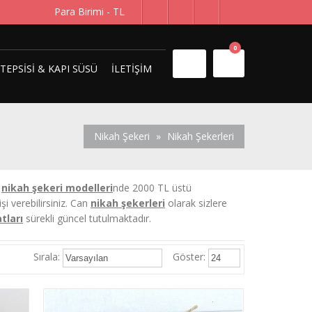
Para Birimi -
TL
0
 TEPSISI & KAPI SÜSÜ
İLETIŞIM
Nikah Şekeri
»
Nikah Şekerleri
m
nikah şekeri modelleri
nde 2000 TL üstü
şi verebilirsiniz. Can
nikah şekerleri
olarak sizlere
tları
sürekli güncel tutulmaktadır.
Sırala:
Göster: