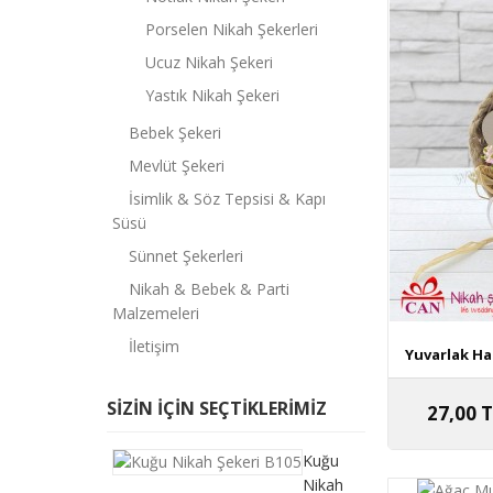
Porselen Nikah Şekerleri
Ucuz Nikah Şekeri
Yastık Nikah Şekeri
Bebek Şekeri
Mevlüt Şekeri
İsimlik & Söz Tepsisi & Kapı
Süsü
Sünnet Şekerleri
Nikah & Bebek & Parti
Malzemeleri
İletişim
Yuvarlak Ha
SIZIN IÇIN SEÇTIKLERIMIZ
27,00 
Kuğu
Nikah