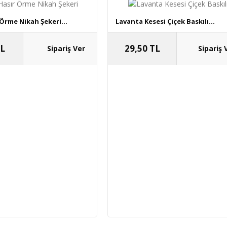
 Örme Nikah Şekeri...
Lavanta Kesesi Çiçek Baskılı...
TL
29,50 TL