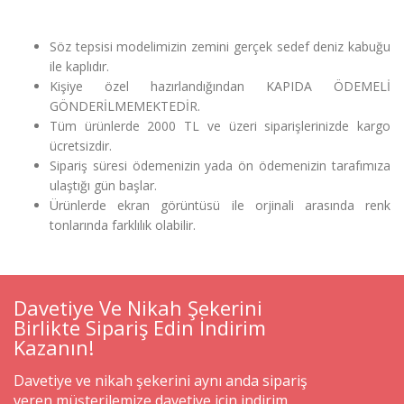
Söz tepsisi modelimizin zemini gerçek sedef deniz kabuğu
ile kaplıdır.
Kişiye özel hazırlandığından KAPIDA ÖDEMELİ
GÖNDERİLMEMEKTEDİR.
Tüm ürünlerde 2000 TL ve üzeri siparişlerinizde kargo
ücretsizdir.
Sipariş süresi ödemenizin yada ön ödemenizin tarafımıza
ulaştığı gün başlar.
Ürünlerde ekran görüntüsü ile orjinali arasında renk
tonlarında farklılık olabilir.
Davetiye Ve Nikah Şekerini
Birlikte Sipariş Edin İndirim
Kazanın!
Davetiye ve nikah şekerini aynı anda sipariş
veren müşterilemize davetiye için indirim