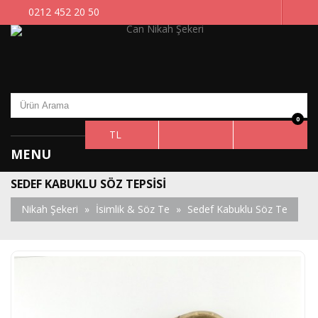
0212 452 20 50
0
TL
MENU
SEDEF KABUKLU SÖZ TEPSISI
Nikah Şekeri
»
İsimlik & Söz Te
»
Sedef Kabuklu Söz Te