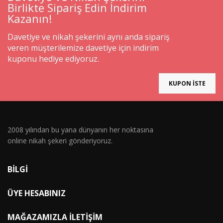
Birlikte Sipariş Edin İndirim
Kazanın!
Davetiye ve nikah şekerini aynı anda sipariş
veren müşterilemize davetiye için indirim
kuponu hediye ediyoruz.
KUPON İSTE
2008 yılından bu yana dünyanın her noktasına
online nikah şekeri gönderiyoruz.
BILGI
ÜYE HESABINIZ
MAĞAZAMIZLA İLETIŞIM