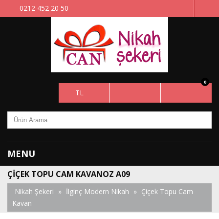
0212 452 20 50
0
TL
MENU
ÇIÇEK TOPU CAM KAVANOZ A09
Nikah Şekeri
»
İlginç Modern Nikah
»
Çiçek Topu Cam
Kavan