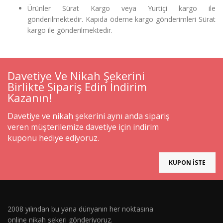
Ürünler Sürat Kargo veya Yurtiçi kargo ile
gönderilmektedir. Kapıda ödeme kargo gönderimleri Sürat
kargo ile gönderilmektedir.
Davetiye Ve Nikah Şekerini
Birlikte Sipariş Edin İndirim
Kazanın!
Davetiye ve nikah şekerini aynı anda sipariş
veren müşterilemize davetiye için indirim
kuponu hediye ediyoruz.
KUPON İSTE
2008 yılından bu yana dünyanın her noktasına
online nikah şekeri gönderiyoruz.