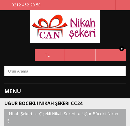
0212 452 20 50
0
TL
MENU
UĞUR BÖCEKLI NIKAH ŞEKERI CC24
Nikah Şekeri
»
Çiçekli Nikah Şekeri
»
Uğur Böcekli Nikah
Ş