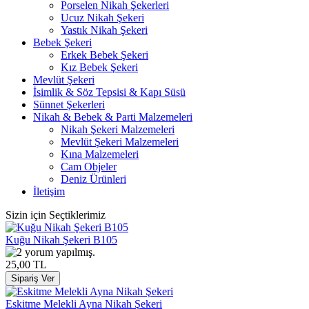
Porselen Nikah Şekerleri
Ucuz Nikah Şekeri
Yastık Nikah Şekeri
Bebek Şekeri
Erkek Bebek Şekeri
Kız Bebek Şekeri
Mevlüt Şekeri
İsimlik & Söz Tepsisi & Kapı Süsü
Sünnet Şekerleri
Nikah & Bebek & Parti Malzemeleri
Nikah Şekeri Malzemeleri
Mevlüt Şekeri Malzemeleri
Kına Malzemeleri
Cam Objeler
Deniz Ürünleri
İletişim
Sizin için Seçtiklerimiz
Kuğu Nikah Şekeri B105
25,00 TL
Eskitme Melekli Ayna Nikah Şekeri