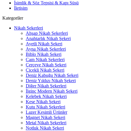
İsimlik & Söz Tepsisi & Kapı Süsü
İletişim
Kategoriler
Nikah Şekerleri
Ahşap Nikah Şekerleri
Anahtarlık Nikah Şekeri
Ayetli Nikah Şekeri
Ayna Nikah Şekerleri
Biblo Nikah Şekeri
Cam Nikah Şekerleri
Çerçeve Nikah Şekeri
Çiçekli Nikah Şekeri
Deniz Kabuğu Nikah Şekeri
Deniz Yıldızı Nikah Şekeri
Diğer Nikah Şekerleri
İlginç Modern Nikah Şekeri
Kelebek Nikah Şekeri
Kese Nikah Şekeri
Kutu Nikah Şekerleri
Lazer Kesimli Ürünler
Magnet Nikah Şekeri
Metal Nikah Şekerleri
Notluk Nikah Şekeri