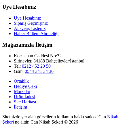
Üye Hesabınız
Üye Hesabınız
Sipariş Geçmişiniz
Alışveriş Listeniz
Haber Bülteni Aboneliği
Mağazamızla İletişim
Kocasinan Caddesi No:32
Şirinevler, 34188 Bahçelievler/İstanbul
Tel:
0212 452 20 50
Gsm:
0544 341 34 36
Ortaklık
Hediye Çeki
Markalar
Ürün İadesi
Site Haritası
İletişim
Sitemizde yer alan görsellerin kullanım hakkı sadece Can
Nikah
Şekeri
ne aittir. Can Nikah Şekeri © 2026