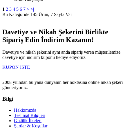
1
2
3
4
5
6
7
>
>|
Bu Kategoride 145 Ürün, 7 Sayfa Var
Davetiye ve Nikah Şekerini Birlikte
Sipariş Edin İndirim Kazanın!
Davetiye ve nikah şekerini aynı anda sipariş veren müşterilemize
davetiye için indirim kuponu hediye ediyoruz.
KUPON İSTE
2008 yılından bu yana dünyanın her noktasına online nikah şekeri
gönderiyoruz.
Bilgi
Hakkımızda
Teslimat Bilgileri
Gizlilik İlkeleri
Şartlar & Koşullar