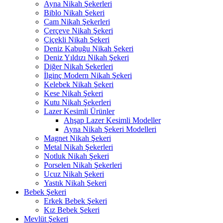
Ayna Nikah Şekerleri
Biblo Nikah Şekeri
Cam Nikah Şekerleri
Çerçeve Nikah Şekeri
Çiçekli Nikah Şekeri
Deniz Kabuğu Nikah Şekeri
Deniz Yıldızı Nikah Şekeri
Diğer Nikah Şekerleri
İlginç Modern Nikah Şekeri
Kelebek Nikah Şekeri
Kese Nikah Şekeri
Kutu Nikah Şekerleri
Lazer Kesimli Ürünler
Ahşap Lazer Kesimli Modeller
Ayna Nikah Şekeri Modelleri
Magnet Nikah Şekeri
Metal Nikah Şekerleri
Notluk Nikah Şekeri
Porselen Nikah Şekerleri
Ucuz Nikah Şekeri
Yastık Nikah Şekeri
Bebek Şekeri
Erkek Bebek Şekeri
Kız Bebek Şekeri
Mevlüt Şekeri