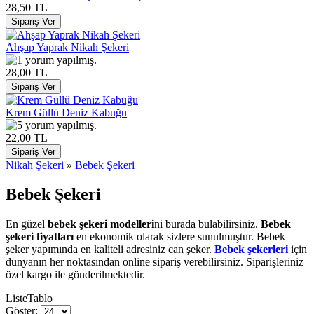
28,50 TL
Ahşap Yaprak Nikah Şekeri
28,00 TL
Krem Güllü Deniz Kabuğu
22,00 TL
Nikah Şekeri
»
Bebek Şekeri
Bebek Şekeri
En güzel
bebek şekeri modelleri
ni burada bulabilirsiniz.
Bebek
şekeri fiyatları
en ekonomik olarak sizlere sunulmuştur. Bebek
şeker yapımında en kaliteli adresiniz can şeker.
Bebek şekerleri
için
dünyanın her noktasından online sipariş verebilirsiniz. Siparişleriniz
özel kargo ile gönderilmektedir.
Liste
Tablo
Göster: